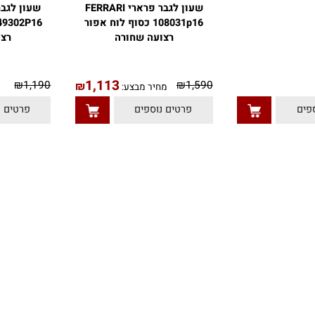
שעון לגבר פרארי FERRARI
108031p16 כסוף לוח אפור
16
רצועה שחורה
רצועה
1,113
₪
1,190
₪
1,590
₪
מחיר מבצע:
מח
פרטים נוספים
פרטים נוס