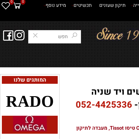
0
0
תיקון שעונים
תכשיטים
מידע נוסף
המותגים שלנו
 ויד שניה
RADO
052-4425336
ב - אורלוגין ELTIME שעוני פרארי Ferrari, פרינס Prince, קאט Cat, קאמל Camel, אומגה OMEGA, לונג'ין Longines סרטינה Certina טיסו Tissot, מעבדה לתיקון