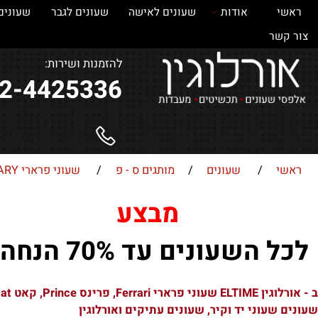
אודות
שעונים לאישה
שעונים לגבר
שעונים
ש
ר
להזמנות ושירות:
052-4425336
/
שעונים
/
מותגים ס - פ
/
שעוני פרארי FERRARY
מבצע
השעונים עד 70% הנחה !