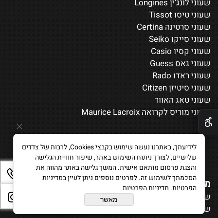
שעוני לונג'ין Longines
שעוני טיסו Tissot
שעוני סרטינה Certina
שעוני סייקו Seiko
שעוני קסיו Casio
שעוני גאס Guess
שעוני ראדו Rado
שעוני סיטיזן Citizen
שעוני טאג האוור
✕
שעוני מוריס לקרואה Maurice Lacroix
לידיעתך, באתרנו נעשה שימוש בקבצי Cookies, לרבות של צדדים
שלישיים, לצורך ניתוח השימוש באתר, שיפור חוויית הגלישה
והצגת פרסום מותאם אישית. המשך גלישה באתר מהווה את
הסכמתך לשימוש זה. לפרטים נוספים ניתן לעיין במדיניות
מידע נוסף
הפרטיות.
מדיניות הפרטיות
שעונים לגבר
מאשר
שעונים לאישה