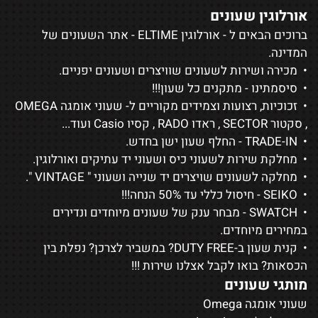
אורלוגין שעונים
ברוכים הבאים ל - אורלוגין ELTIME - אתר השעונים של
המדינה.
• מכירה ושירות לשעונים שוויצרים ושעונים יפניים.
• סיסמתינו - מתקנים כל שעון!!!
• זכוכיות, רצועות וצמידים מקוריים ל-
שעוני אומגה OMEGA
,
סקטור SECTOR
,
ראדו RADO
,
קסיו Casio
ועוד...
• TRADE-IN - החלף שעון ישן בחדש.
• מחלקת שירות לשעוני כיס ושעוני יד עתיקים ואורלוגין.
• מחלקה לשעונים שויצרים יד שנייה ושעוני "
VINTAGE
".
•
SEIKO
- חיסול כללי עד 50% הנחה!!!
•
SWATCH
- מבחר ענק של שעונים מיוחדים ונדירים
במחירים מיוחדים.
• קנית שעון ב-DUTY FREE? במשביר לצרכן? נפלת בין
הכסאות? בואו לקבל אצלנו שירות !!!
מותגי שעונים
שעוני אומגה Omega