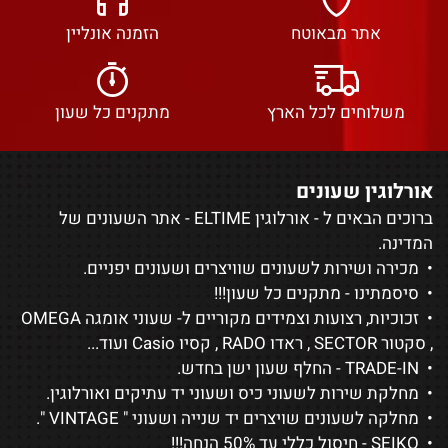
אתר מבאוטח
הזמנה אונליין
משלוחים לכל הארץ
מתקנים כל שעון
אורלוגין שעונים
ברוכים הבאים ל - אורלוגין ELTIME - אתר השעונים של
המדינה.
• מכירה ושירות לשעונים שוויצרים ושעונים יפניים.
• סיסמתינו - מתקנים כל שעון!!!
• זכוכיות, רצועות וצמידים מקוריים ל-
שעוני אומגה OMEGA
,
סקטור SECTOR
,
ראדו RADO
,
קסיו Casio
ועוד...
• TRADE-IN - החלף שעון ישן בחדש.
• מחלקת שירות לשעוני כיס ושעוני יד עתיקים ואורלוגין.
• מחלקה לשעונים שויצרים יד שנייה ושעוני "
VINTAGE
".
•
SEIKO
- חיסול כללי עד 50% הנחה!!!