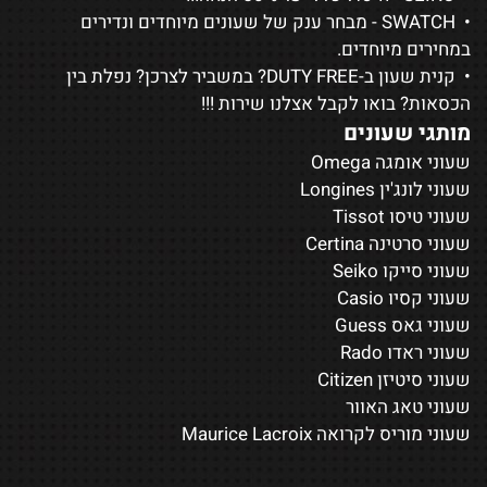
•
SWATCH
- מבחר ענק של שעונים מיוחדים ונדירים
במחירים מיוחדים.
• קנית שעון ב-DUTY FREE? במשביר לצרכן? נפלת בין
הכסאות? בואו לקבל אצלנו שירות !!!
מותגי שעונים
שעוני אומגה Omega
שעוני לונג'ין Longines
שעוני טיסו Tissot
שעוני סרטינה Certina
שעוני סייקו Seiko
שעוני קסיו Casio
שעוני גאס Guess
שעוני ראדו Rado
שעוני סיטיזן Citizen
שעוני טאג האוור
שעוני מוריס לקרואה Maurice Lacroix