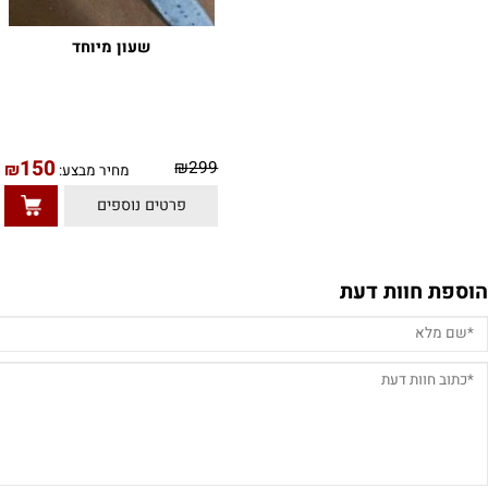
שעון מיוחד
150
0
₪
299
₪
מחיר מבצע:
פרטים נוספים
חוות דעת