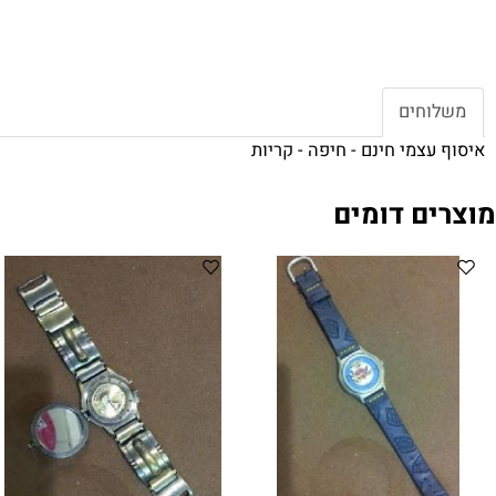
חים
צמי חינם - חיפה - קריות
ם דומים