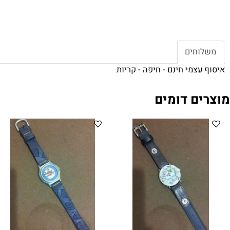
חים
צמי חינם - חיפה - קריות
ם דומים