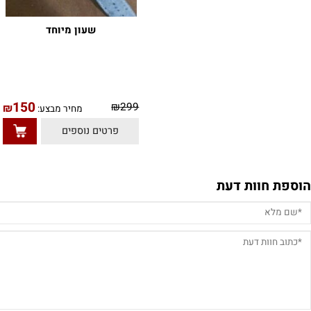
שעון מיוחד
150
0
₪
299
₪
מחיר מבצע:
פרטים נוספים
חוות דעת