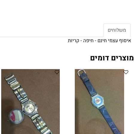
חים
צמי חינם - חיפה - קריות
ם דומים