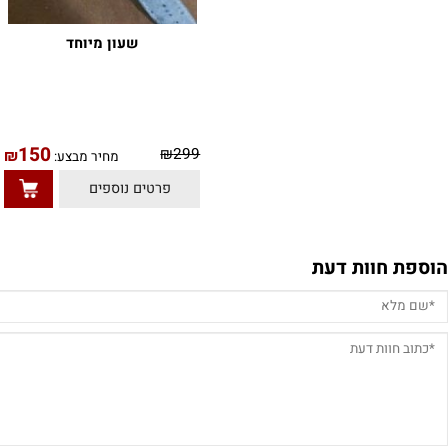
שעון מיוחד
150
0
₪
299
₪
מחיר מבצע:
פרטים נוספים
חוות דעת