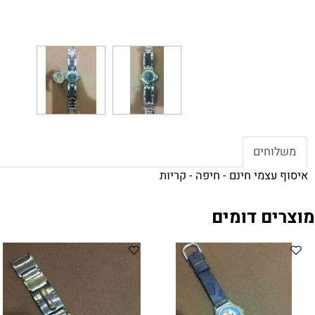
חים
צמי חינם - חיפה - קריות
ם דומים