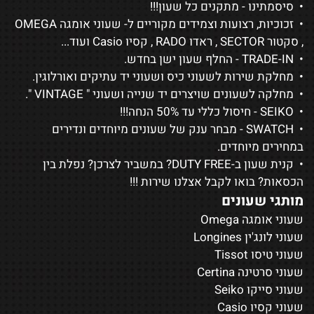
• סיסמתינו - מתקנים כל שעון!!!
• זכוכיות, רצועות וצמידים מקוריים ל-
שעוני אומגה OMEGA
,
סקטור SECTOR
,
ראדו RADO
,
קסיו Casio
ועוד...
• TRADE-IN - החלף שעון ישן בחדש.
• מחלקת שירות לשעוני כיס ושעוני יד עתיקים ואורלוגין.
• מחלקה לשעונים שויצרים יד שנייה ושעוני "
VINTAGE
".
•
SEIKO
- חיסול כללי עד 50% הנחה!!!
•
SWATCH
- מבחר ענק של שעונים מיוחדים ונדירים
במחירים מיוחדים.
• קנית שעון ב-DUTY FREE? במשביר לצרכן? נפלת בין
הכסאות? בואו לקבל אצלנו שירות !!!
מותגי שעונים
שעוני אומגה Omega
שעוני לונג'ין Longines
שעוני טיסו Tissot
שעוני סרטינה Certina
שעוני סייקו Seiko
שעוני קסיו Casio