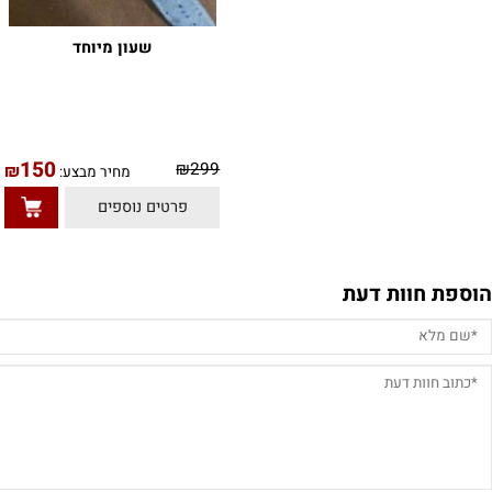
שעון מיוחד
150
0
₪
299
₪
מחיר מבצע:
פרטים נוספים
חוות דעת