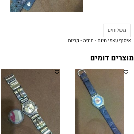
חים
צמי חינם - חיפה - קריות
ם דומים