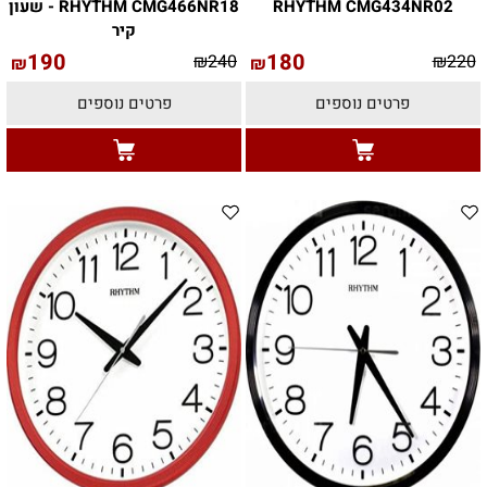
RHYTHM CMG434NR02
RHYTHM CMG466NR18 - שעון
קיר
190
180
₪
240
₪
220
₪
₪
פרטים נוספים
פרטים נוספים