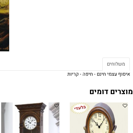
חים
צמי חינם - חיפה - קריות
ם דומים