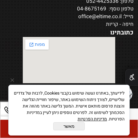
טלפון:
052-4425336
טלפון נוסף:
04-8675169
מייל:
office@eltime.co.il
חיפה - קריות
כתובתינו
✕
לידיעתך, באתרנו נעשה שימוש בקבצי Cookies, לרבות של צדדים
שלישיים, לצורך ניתוח השימוש באתר, שיפור חוויית הגלישה
והצגת פרסום מותאם אישית. המשך גלישה באתר מהווה את
הסכמתך לשימוש זה. לפרטים נוספים ניתן לעיין במדיניות
הפרטיות.
מדיניות הפרטיות
כל הזכויות שמורות לאורלוגין שעונים
מאשר
קנה עכשיו