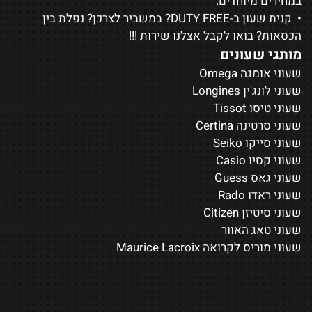
במחירים מיוחדים.
• קנית שעון ב-DUTY FREE? במשביר לצרכן? נפלת בין
הכסאות? בואו לקבל אצלנו שירות !!!
מותגי שעונים
שעוני אומגה Omega
שעוני לונג'ין Longines
שעוני טיסו Tissot
שעוני סרטינה Certina
שעוני סייקו Seiko
שעוני קסיו Casio
שעוני גאס Guess
שעוני ראדו Rado
שעוני סיטיזן Citizen
שעוני טאג האוור
שעוני מוריס לקרואה Maurice Lacroix