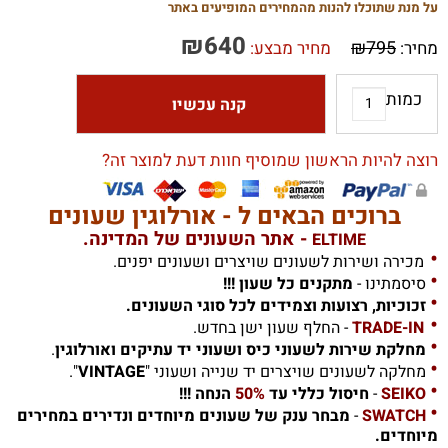
על מנת שתוכלו להנות מהמחירים המופיעים באתר
₪
640
₪
795
מחיר:
מחיר מבצע:
כמות
קנה עכשיו
רוצה להיות הראשון שמוסיף חוות דעת למוצר זה?
ברוכים הבאים ל - אורלוגין שעונים
- אתר השעונים של המדינה.
ELTIME
•
מכירה ושירות לשעונים שויצרים ושעונים יפנים.
•
סיסמתינו -
מתקנים כל שעון !!!
•
זכוכיות, רצועות וצמידים לכל סוגי השעונים.
•
TRADE-IN
- החלף שעון ישן בחדש.
•
מחלקת שירות לשעוני כיס ושעוני יד עתיקים ואורלוגין
.
•
מחלקה לשעונים שויצרים יד שנייה ושעוני "
VINTAGE
".
•
SEIKO
-
חיסול כללי עד
50%
הנחה !!!
•
SWATCH
-
מבחר ענק של שעונים מיוחדים ונדירים במחירים
מיוחדים.