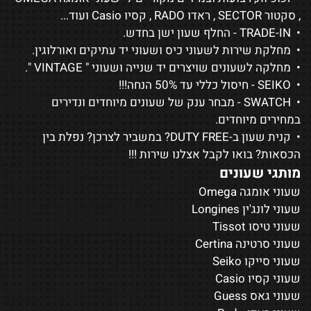
,
סקטור SECTOR
,
ראדו RADO
,
קסיו Casio
ועוד...
• TRADE-IN - החלף שעון ישן בחדש.
• מחלקת שירות לשעוני כיס ושעוני יד עתיקים ואורלוגין.
• מחלקה לשעונים שויצרים יד שנייה ושעוני "
VINTAGE
".
•
SEIKO
- חיסול כללי עד 50% הנחה!!!
•
SWATCH
- מבחר ענק של שעונים מיוחדים ונדירים
במחירים מיוחדים.
• קנית שעון ב-DUTY FREE? במשביר לצרכן? נפלת בין
הכסאות? בואו לקבל אצלנו שירות !!!
מותגי שעונים
שעוני אומגה Omega
שעוני לונג'ין Longines
שעוני טיסו Tissot
שעוני סרטינה Certina
שעוני סייקו Seiko
שעוני קסיו Casio
שעוני גאס Guess