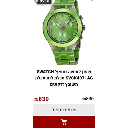
שעון לאישה סוואץ' SWATCH
SVCK4071AG תכלת לוח תכלת
משובץ זרקונים
830
₪
830
₪
פרטים נוספים