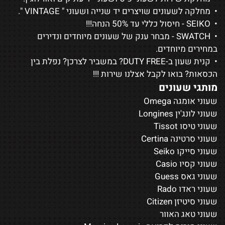
• מחלקה לשעונים שויצרים יד שנייה ושעוני "
VINTAGE
".
•
SEIKO
- חיסול כללי עד 50% הנחה!!!
•
SWATCH
- מבחר ענק של שעונים מיוחדים ונדירים
במחירים מיוחדים.
• קנית שעון ב-DUTY FREE? במשביר לצרכן? נפלת בין
הכסאות? בואו לקבל אצלנו שירות !!!
מותגי שעונים
שעוני אומגה Omega
שעוני לונג'ין Longines
שעוני טיסו Tissot
שעוני סרטינה Certina
שעוני סייקו Seiko
שעוני קסיו Casio
שעוני גאס Guess
שעוני ראדו Rado
שעוני סיטיזן Citizen
שעוני טאג האוור