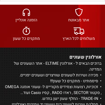
אתר מבאוטח
הזמנה אונליין
משלוחים לכל הארץ
מתקנים כל שעון
אורלוגין שעונים
ברוכים הבאים ל - אורלוגין ELTIME - אתר השעונים של
המדינה.
• מכירה ושירות לשעונים שוויצרים ושעונים יפניים.
• סיסמתינו - מתקנים כל שעון!!!
• זכוכיות, רצועות וצמידים מקוריים ל-
שעוני אומגה OMEGA
,
סקטור SECTOR
,
ראדו RADO
,
קסיו Casio
ועוד...
• TRADE-IN - החלף שעון ישן בחדש.
• מחלקת שירות לשעוני כיס ושעוני יד עתיקים ואורלוגין.