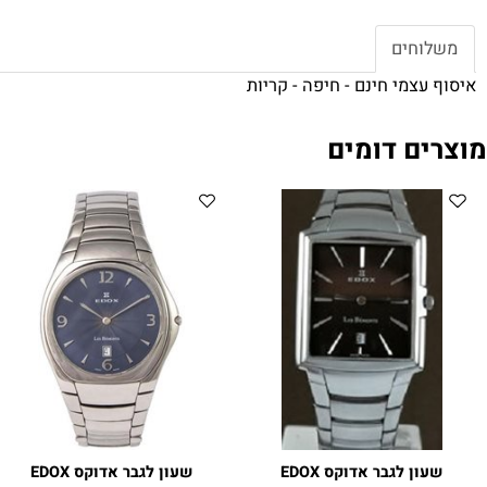
חים
צמי חינם - חיפה - קריות
ם דומים