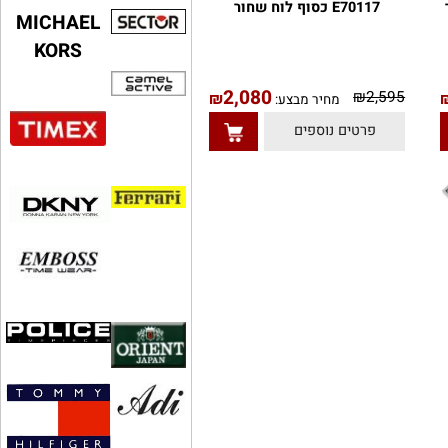
שעון לגבר אדוקס EDOX
E70117 כסוף לוח שחור
MICHAEL
KORS
2,080
₪
2,595
₪
מחיר מבצע:
פרטים נוספים