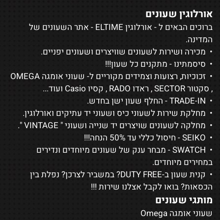
אורלוגין שעונים
ברוכים הבאים ל - אורלוגין ELTIME - אתר השעונים של
המדינה.
• מכירה ושירות לשעונים שוויצרים ושעונים יפניים.
• סיסמתינו - מתקנים כל שעון!!!
• זכוכיות, רצועות וצמידים מקוריים ל-
שעוני אומגה OMEGA
,
סקטור SECTOR
,
ראדו RADO
,
קסיו Casio
ועוד...
• TRADE-IN - החלף שעון ישן בחדש.
• מחלקת שירות לשעוני כיס ושעוני יד עתיקים ואורלוגין.
• מחלקה לשעונים שויצרים יד שנייה ושעוני "
VINTAGE
".
•
SEIKO
- חיסול כללי עד 50% הנחה!!!
•
SWATCH
- מבחר ענק של שעונים מיוחדים ונדירים
במחירים מיוחדים.
• קנית שעון ב-DUTY FREE? במשביר לצרכן? נפלת בין
הכסאות? בואו לקבל אצלנו שירות !!!
מותגי שעונים
שעוני אומגה Omega